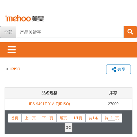
全部
IRISO
共享
品名规格
库存
IPS-9491T-01A-T(IRISO)
27000
首页
上一页
下一页
尾页
1/1页
共1条
转
页